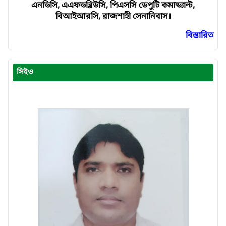
এনডিসি, এএফডব্লিউসি, পিএসসি ডেপুটি কমান্ড্যান্ট,
বিআইআরসি, রাজশাহী সেনানিবাস।
বিস্তারিত
সিইও