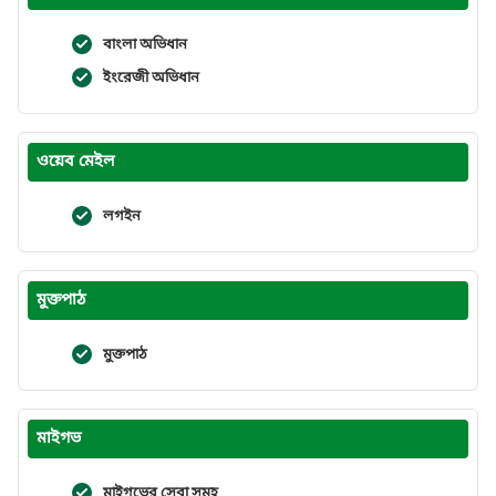
বাংলা অভিধান
ইংরেজী অভিধান
ওয়েব মেইল
লগইন
মুক্তপাঠ
মুক্তপাঠ
মাইগভ
মাইগভের সেবা সমূহ